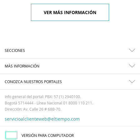
VER MÁS INFORMACIÓN
SECCIONES
MÁS INFORMACIÓN
CONOZCA NUESTROS PORTALES
Info general del portal: PBX: 57 (1) 2940100.
Bogotá 5714444 - Línea Nacional 01 8000 110 211.
Dirección: Av. Calle 26 # 68B-70.
servicioalclienteweb@eltiempo.com
VERSIÓN PARA COMPUTADOR