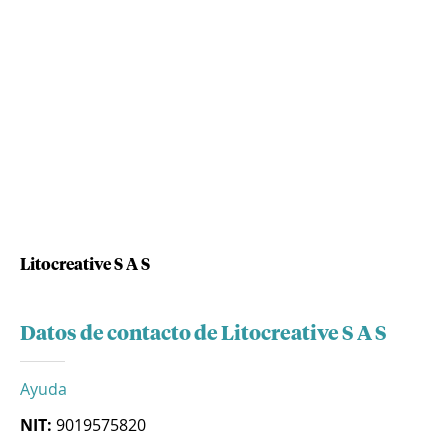
Litocreative S A S
Datos de contacto de Litocreative S A S
Ayuda
NIT:
9019575820