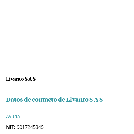
Livanto S A S
Datos de contacto de Livanto S A S
Ayuda
NIT:
9017245845