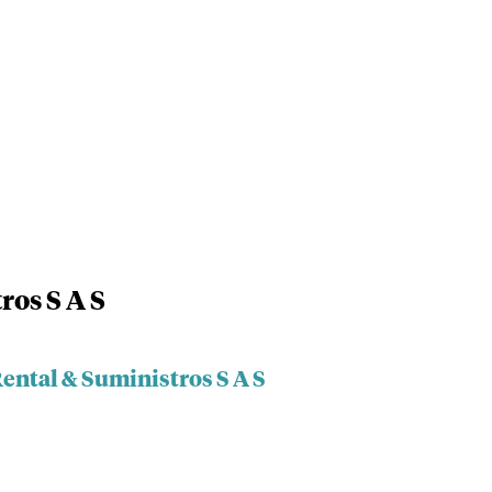
ros S A S
ental & Suministros S A S