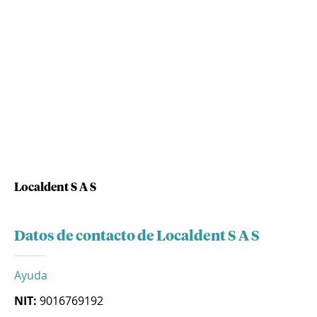
Localdent S A S
Datos de contacto de Localdent S A S
Ayuda
NIT:
9016769192