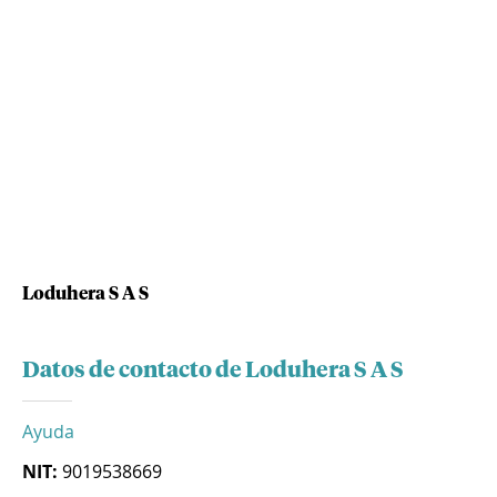
Loduhera S A S
Datos de contacto de Loduhera S A S
Ayuda
NIT:
9019538669