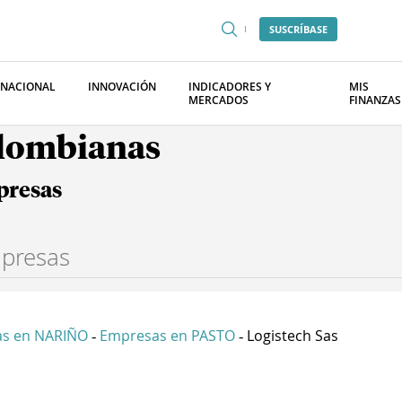
SUSCRÍBASE
RNACIONAL
INNOVACIÓN
INDICADORES Y
MIS
MERCADOS
FINANZAS
olombianas
presas
s en NARIÑO
Empresas en PASTO
Logistech Sas
-
-