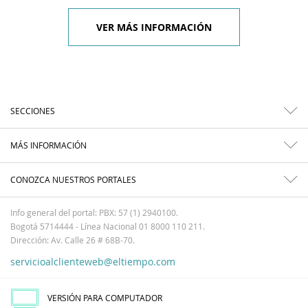
VER MÁS INFORMACIÓN
SECCIONES
MÁS INFORMACIÓN
CONOZCA NUESTROS PORTALES
Info general del portal: PBX: 57 (1) 2940100.
Bogotá 5714444 - Línea Nacional 01 8000 110 211.
Dirección: Av. Calle 26 # 68B-70.
servicioalclienteweb@eltiempo.com
VERSIÓN PARA COMPUTADOR