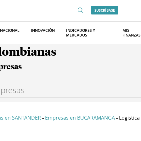
SUSCRÍBASE
RNACIONAL
INNOVACIÓN
INDICADORES Y
MIS
MERCADOS
FINANZAS
olombianas
presas
as en SANTANDER
Empresas en BUCARAMANGA
Logistica
-
-