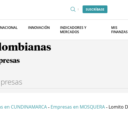
SUSCRÍBASE
RNACIONAL
INNOVACIÓN
INDICADORES Y
MIS
MERCADOS
FINANZAS
olombianas
presas
as en CUNDINAMARCA
Empresas en MOSQUERA
Lomito D
-
-