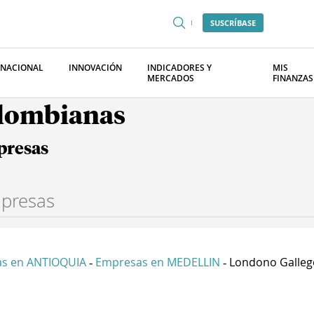
SUSCRÍBASE
RNACIONAL
INNOVACIÓN
INDICADORES Y
MIS
MERCADOS
FINANZAS
olombianas
presas
s en ANTIOQUIA
Empresas en MEDELLIN
Londono Gallego
-
-