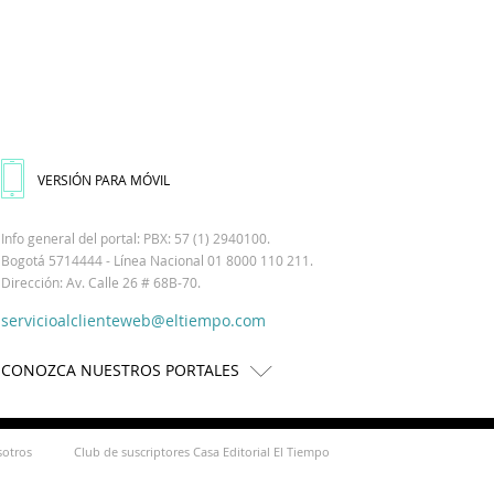
VERSIÓN PARA MÓVIL
Info general del portal: PBX: 57 (1) 2940100.
Bogotá 5714444 - Línea Nacional 01 8000 110 211.
Dirección: Av. Calle 26 # 68B-70.
servicioalclienteweb@eltiempo.com
CONOZCA NUESTROS PORTALES
sotros
Club de suscriptores Casa Editorial El Tiempo