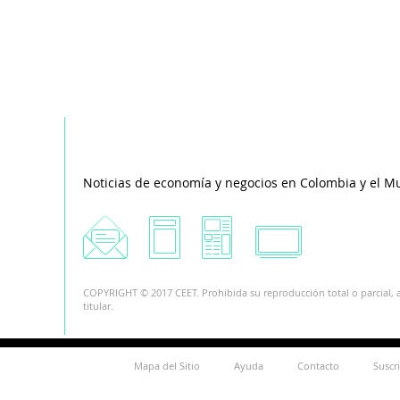
Noticias de economía y negocios en Colombia y el M
COPYRIGHT © 2017 CEET. Prohibida su reproducción total o parcial, a
titular.
Mapa del Sitio
Ayuda
Contacto
Suscr