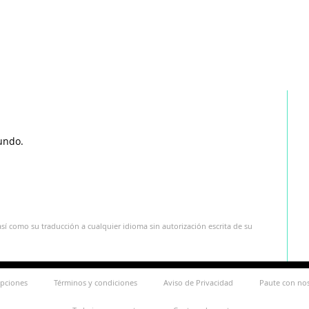
undo.
sí como su traducción a cualquier idioma sin autorización escrita de su
ipciones
Términos y condiciones
Aviso de Privacidad
Paute con no