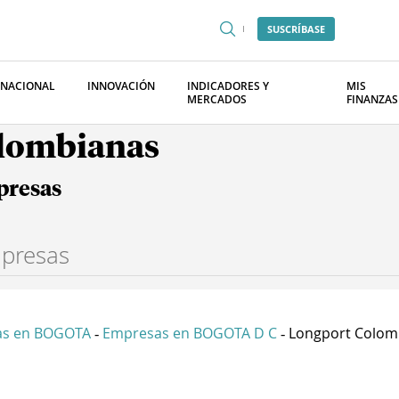
SUSCRÍBASE
RNACIONAL
INNOVACIÓN
INDICADORES Y
MIS
MERCADOS
FINANZAS
olombianas
presas
as en BOGOTA
Empresas en BOGOTA D C
Longport Colombi
-
-