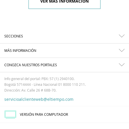
VER MÁS INFORMACIÓN
SECCIONES
MÁS INFORMACIÓN
CONOZCA NUESTROS PORTALES
Info general del portal: PBX: 57 (1) 2940100.
Bogotá 5714444 - Línea Nacional 01 8000 110 211.
Dirección: Av. Calle 26 # 68B-70.
servicioalclienteweb@eltiempo.com
VERSIÓN PARA COMPUTADOR