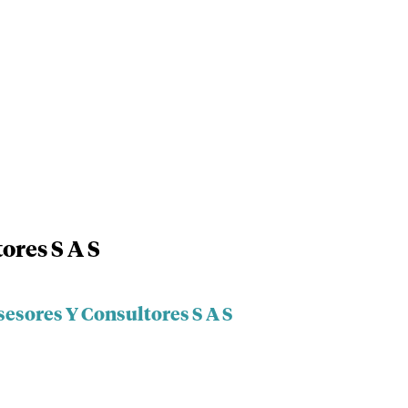
ores S A S
sesores Y Consultores S A S