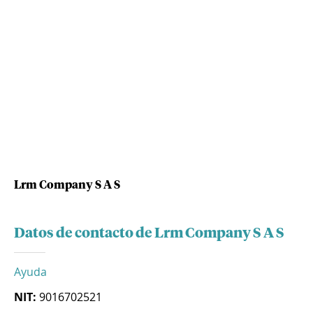
Lrm Company S A S
Datos de contacto de Lrm Company S A S
Ayuda
NIT:
9016702521