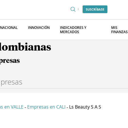
SUSCRÍBASE
RNACIONAL
INNOVACIÓN
INDICADORES Y
MIS
MERCADOS
FINANZAS
olombianas
presas
s en VALLE
Empresas en CALI
Ls Beauty S A S
-
-