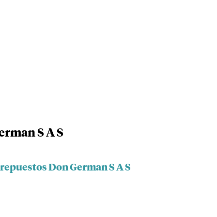
erman S A S
irepuestos Don German S A S