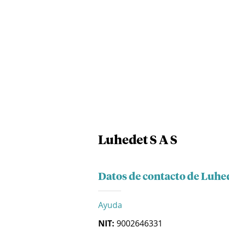
Luhedet S A S
Datos de contacto de Luhed
Ayuda
NIT:
9002646331