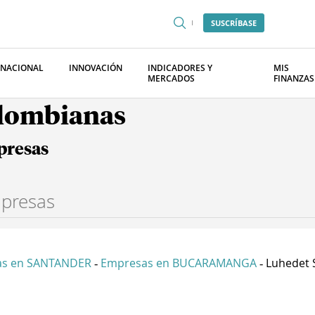
SUSCRÍBASE
RNACIONAL
INNOVACIÓN
INDICADORES Y
MIS
MERCADOS
FINANZAS
olombianas
presas
as en SANTANDER
Empresas en BUCARAMANGA
Luhedet 
-
-