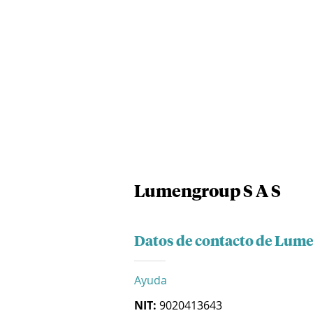
Lumengroup S A S
Datos de contacto de Lume
Ayuda
NIT:
9020413643