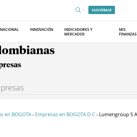
SUSCRÍBASE
RNACIONAL
INNOVACIÓN
INDICADORES Y
MIS
MERCADOS
FINANZAS
olombianas
presas
as en BOGOTA
Empresas en BOGOTA D C
Lumengroup S A
-
-