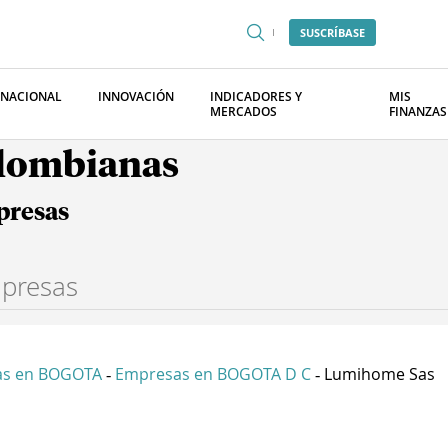
SUSCRÍBASE
RNACIONAL
INNOVACIÓN
INDICADORES Y
MIS
MERCADOS
FINANZAS
olombianas
presas
as en BOGOTA
Empresas en BOGOTA D C
Lumihome Sas
-
-