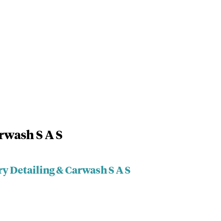
rwash S A S
y Detailing & Carwash S A S