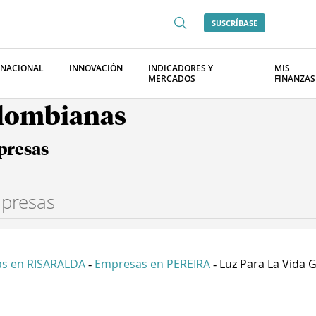
SUSCRÍBASE
RNACIONAL
INNOVACIÓN
INDICADORES Y
MIS
MERCADOS
FINANZAS
olombianas
presas
s en RISARALDA
Empresas en PEREIRA
Luz Para La Vida Gl
-
-