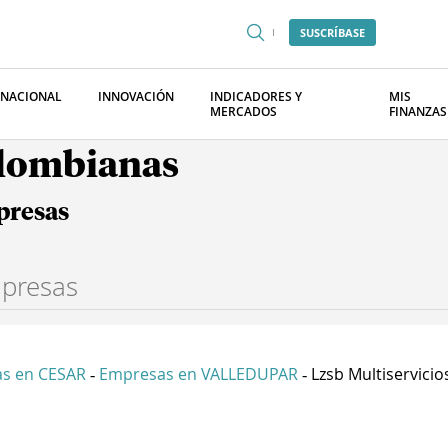
SUSCRÍBASE
RNACIONAL
INNOVACIÓN
INDICADORES Y
MIS
MERCADOS
FINANZAS
olombianas
presas
s en CESAR
Empresas en VALLEDUPAR
Lzsb Multiservicios
-
-