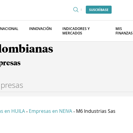
SUSCRÍBASE
RNACIONAL
INNOVACIÓN
INDICADORES Y
MIS
MERCADOS
FINANZAS
olombianas
presas
s en HUILA
Empresas en NEIVA
M6 Industrias Sas
-
-