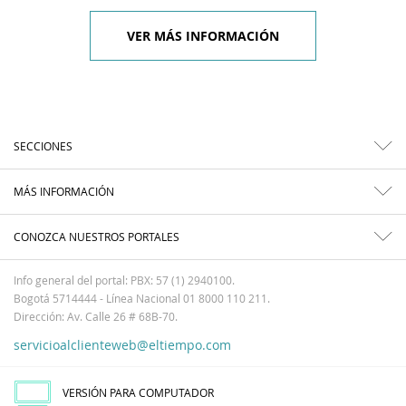
VER MÁS INFORMACIÓN
SECCIONES
MÁS INFORMACIÓN
CONOZCA NUESTROS PORTALES
Info general del portal: PBX: 57 (1) 2940100.
Bogotá 5714444 - Línea Nacional 01 8000 110 211.
Dirección: Av. Calle 26 # 68B-70.
servicioalclienteweb@eltiempo.com
VERSIÓN PARA COMPUTADOR