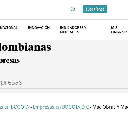
SUSCRÍBASE
RNACIONAL
INNOVACIÓN
INDICADORES Y
MIS
MERCADOS
FINANZAS
olombianas
presas
as en BOGOTA
Empresas en BOGOTA D C
Mac Obras Y Maq
-
-