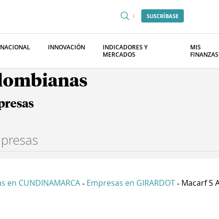
SUSCRÍBASE
RNACIONAL
INNOVACIÓN
INDICADORES Y
MIS
MERCADOS
FINANZAS
olombianas
presas
as en CUNDINAMARCA
Empresas en GIRARDOT
Macarf S A
-
-