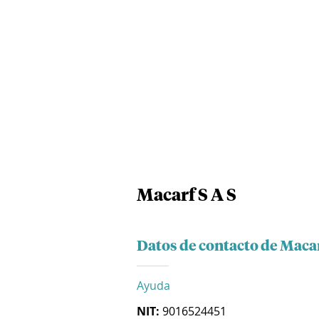
Macarf S A S
Datos de contacto de Macar
Ayuda
NIT:
9016524451