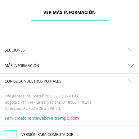
VER MÁS INFORMACIÓN
SECCIONES
MÁS INFORMACIÓN
CONOZCA NUESTROS PORTALES
Info general del portal: PBX: 57 (1) 2940100.
Bogotá 5714444 - Línea Nacional 01 8000 110 211.
Dirección: Av. Calle 26 # 68B-70.
servicioalclienteweb@eltiempo.com
VERSIÓN PARA COMPUTADOR