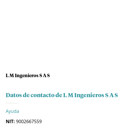
L M Ingenieros S A S
Datos de contacto de L M Ingenieros S A S
Ayuda
NIT:
9002667559