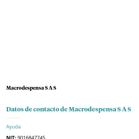
Macrodespensa S A S
Datos de contacto de Macrodespensa S A S
Ayuda
NIT:
9016847745