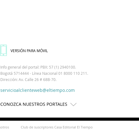
VERSIÓN PARA MÓVIL
Info general del portal: PBX: 57 (1) 2940100.
Bogotá 5714444 - Línea Nacional 01 8000 110 211.
Dirección: Av. Calle 26 # 68B-70.
servicioalclienteweb@eltiempo.com
CONOZCA NUESTROS PORTALES
sotros
Club de suscriptores Casa Editorial El Tiempo