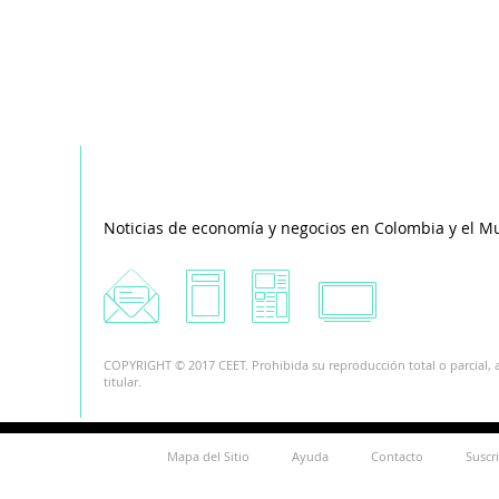
Noticias de economía y negocios en Colombia y el M
COPYRIGHT © 2017 CEET. Prohibida su reproducción total o parcial, a
titular.
Mapa del Sitio
Ayuda
Contacto
Suscr