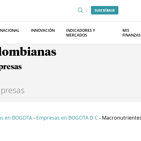
SUSCRÍBASE
RNACIONAL
INNOVACIÓN
INDICADORES Y
MIS
MERCADOS
FINANZAS
olombianas
presas
as en BOGOTA
Empresas en BOGOTA D C
Macronutrientes 
-
-