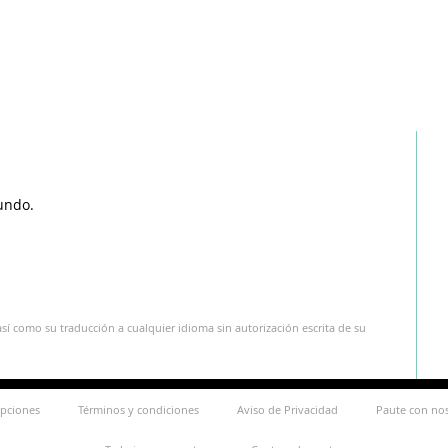
undo.
sí como su traducción a cualquier idioma sin autorización escrita de su
ipciones
Términos y condiciones
Aviso de Privacidad
Paute con no