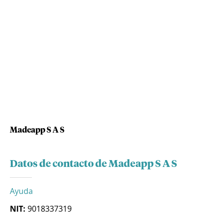
Madeapp S A S
Datos de contacto de Madeapp S A S
Ayuda
NIT:
9018337319