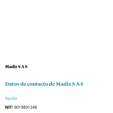
Madiz S A S
Datos de contacto de Madiz S A S
Ayuda
NIT:
9019891248