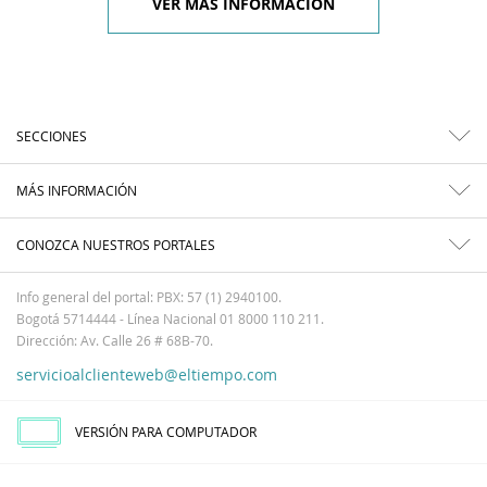
VER MÁS INFORMACIÓN
SECCIONES
MÁS INFORMACIÓN
CONOZCA NUESTROS PORTALES
Info general del portal: PBX: 57 (1) 2940100.
Bogotá 5714444 - Línea Nacional 01 8000 110 211.
Dirección: Av. Calle 26 # 68B-70.
servicioalclienteweb@eltiempo.com
VERSIÓN PARA COMPUTADOR