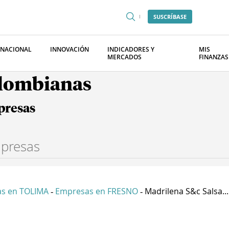
SUSCRÍBASE
RNACIONAL
INNOVACIÓN
INDICADORES Y
MIS
MERCADOS
FINANZAS
olombianas
presas
s en TOLIMA
Empresas en FRESNO
Madrilena S&c Salsa...
-
-