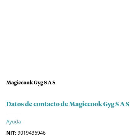
Magiccook Gyg S A S
Datos de contacto de Magiccook Gyg S A S
Ayuda
NIT:
9019436946