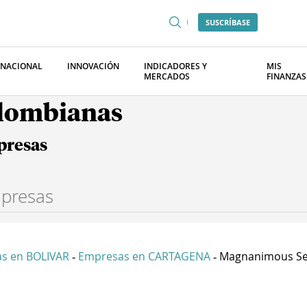
SUSCRÍBASE
RNACIONAL
INNOVACIÓN
INDICADORES Y
MIS
MERCADOS
FINANZAS
olombianas
presas
s en BOLIVAR
Empresas en CARTAGENA
Magnanimous Serv
-
-