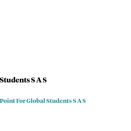
Students S A S
Point For Global Students S A S