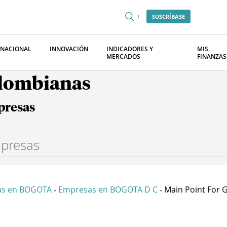
SUSCRÍBASE
RNACIONAL
INNOVACIÓN
INDICADORES Y
MIS
MERCADOS
FINANZAS
olombianas
presas
as en BOGOTA
Empresas en BOGOTA D C
Main Point For G
-
-