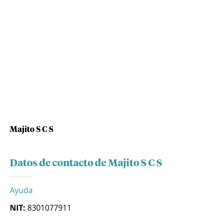
Majito S C S
Datos de contacto de Majito S C S
Ayuda
NIT:
8301077911