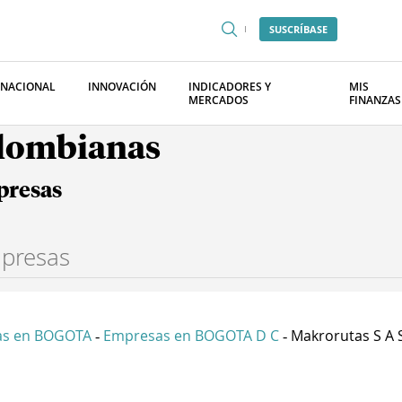
SUSCRÍBASE
RNACIONAL
INNOVACIÓN
INDICADORES Y
MIS
MERCADOS
FINANZAS
olombianas
presas
as en BOGOTA
Empresas en BOGOTA D C
Makrorutas S A 
-
-