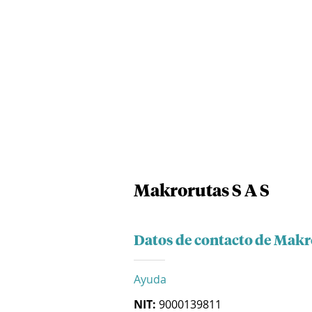
Makrorutas S A S
Datos de contacto de Makr
Ayuda
NIT:
9000139811