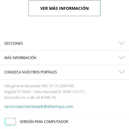
VER MÁS INFORMACIÓN
SECCIONES
MÁS INFORMACIÓN
CONOZCA NUESTROS PORTALES
Info general del portal: PBX: 57 (1) 2940100.
Bogotá 5714444 - Línea Nacional 01 8000 110 211.
Dirección: Av. Calle 26 # 68B-70.
servicioalclienteweb@eltiempo.com
VERSIÓN PARA COMPUTADOR