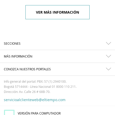
VER MÁS INFORMACIÓN
SECCIONES
MÁS INFORMACIÓN
CONOZCA NUESTROS PORTALES
Info general del portal: PBX: 57 (1) 2940100.
Bogotá 5714444 - Línea Nacional 01 8000 110 211.
Dirección: Av. Calle 26 # 68B-70.
servicioalclienteweb@eltiempo.com
VERSIÓN PARA COMPUTADOR