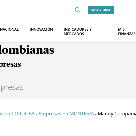
SUSCRÍBASE
RNACIONAL
INNOVACIÓN
INDICADORES Y
MIS
MERCADOS
FINANZAS
olombianas
presas
as en CORDOBA
Empresas en MONTERIA
Mandy Compania 
-
-