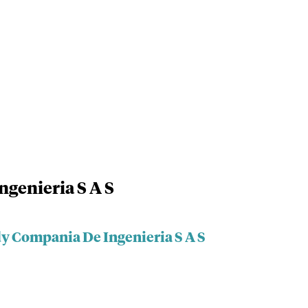
genieria S A S
y Compania De Ingenieria S A S