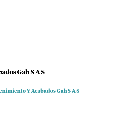
ados Gah S A S
enimiento Y Acabados Gah S A S