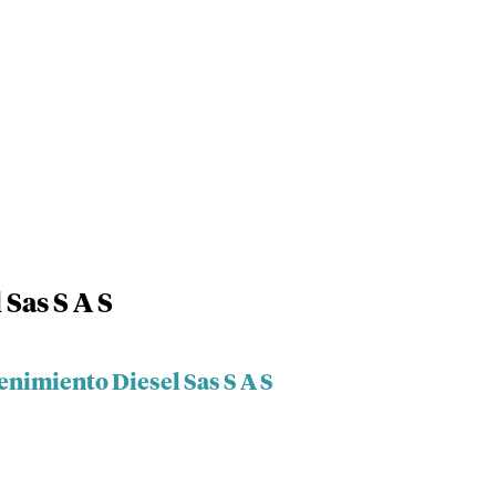
Sas S A S
enimiento Diesel Sas S A S