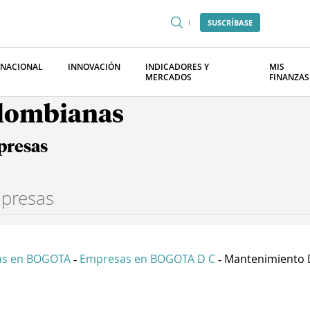
SUSCRÍBASE
RNACIONAL
INNOVACIÓN
INDICADORES Y
MIS
MERCADOS
FINANZAS
olombianas
presas
as en BOGOTA
Empresas en BOGOTA D C
Mantenimiento D
-
-