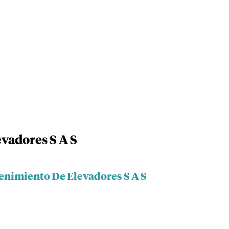
vadores S A S
enimiento De Elevadores S A S