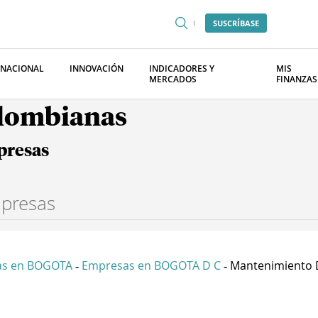
SUSCRÍBASE
RNACIONAL
INNOVACIÓN
INDICADORES Y
MIS
MERCADOS
FINANZAS
olombianas
presas
as en BOGOTA
Empresas en BOGOTA D C
Mantenimiento De
-
-