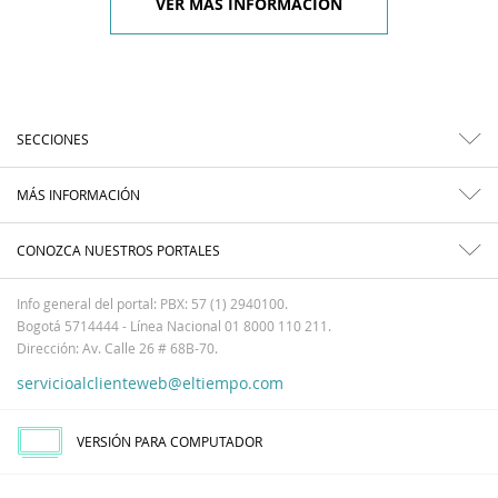
VER MÁS INFORMACIÓN
SECCIONES
MÁS INFORMACIÓN
CONOZCA NUESTROS PORTALES
Info general del portal: PBX: 57 (1) 2940100.
Bogotá 5714444 - Línea Nacional 01 8000 110 211.
Dirección: Av. Calle 26 # 68B-70.
servicioalclienteweb@eltiempo.com
VERSIÓN PARA COMPUTADOR