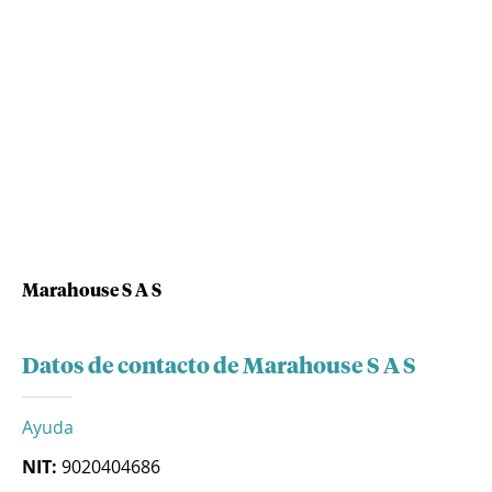
Marahouse S A S
Datos de contacto de Marahouse S A S
Ayuda
NIT:
9020404686