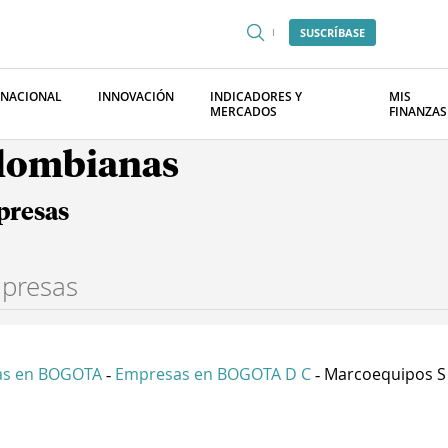
SUSCRÍBASE
RNACIONAL
INNOVACIÓN
INDICADORES Y
MIS
MERCADOS
FINANZAS
olombianas
presas
as en BOGOTA
Empresas en BOGOTA D C
Marcoequipos S
-
-