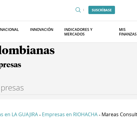
SUSCRÍBASE
RNACIONAL
INNOVACIÓN
INDICADORES Y
MIS
MERCADOS
FINANZAS
olombianas
presas
s en LA GUAJIRA
Empresas en RIOHACHA
Mareas Consulto
-
-