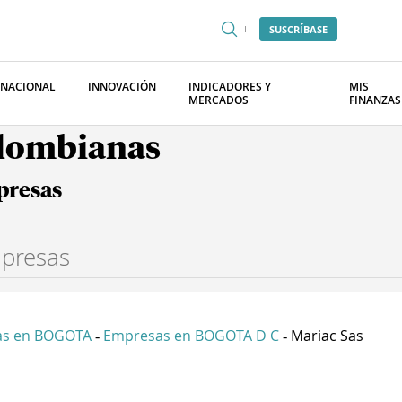
SUSCRÍBASE
RNACIONAL
INNOVACIÓN
INDICADORES Y
MIS
MERCADOS
FINANZAS
olombianas
presas
as en BOGOTA
Empresas en BOGOTA D C
Mariac Sas
-
-