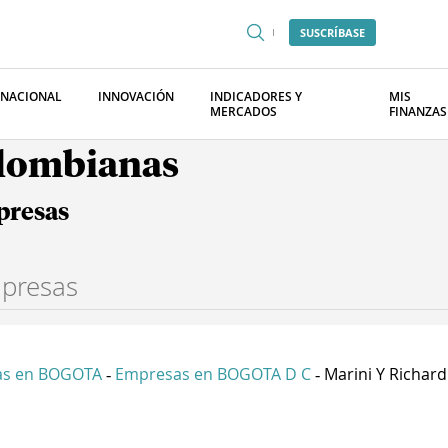
SUSCRÍBASE
RNACIONAL
INNOVACIÓN
INDICADORES Y
MIS
MERCADOS
FINANZAS
olombianas
presas
as en BOGOTA
Empresas en BOGOTA D C
Marini Y Richard 
-
-