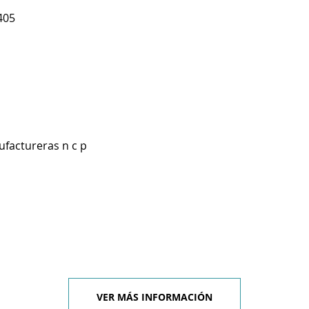
405
ufactureras n c p
VER MÁS INFORMACIÓN