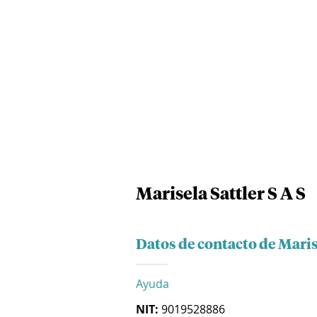
Marisela Sattler S A S
Datos de contacto de Marise
Ayuda
NIT:
9019528886